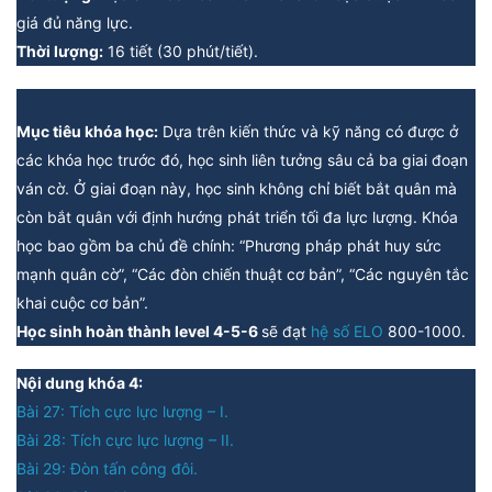
giá đủ năng lực.
Thời lượng:
16 tiết (30 phút/tiết).
Mục tiêu khóa học:
Dựa trên kiến thức và kỹ năng có được ở
các khóa học trước đó, học sinh liên tưởng sâu cả ba giai đoạn
ván cờ. Ở giai đoạn này, học sinh không chỉ biết bắt quân mà
còn bắt quân với định hướng phát triển tối đa lực lượng. Khóa
học bao gồm ba chủ đề chính: “Phương pháp phát huy sức
mạnh quân cờ”, “Các đòn chiến thuật cơ bản”, “Các nguyên tắc
khai cuộc cơ bản”.
Học sinh hoàn thành level 4-5-6
sẽ đạt
hệ số ELO
800-1000.
Nội dung khóa 4:
Bài 27: Tích cực lực lượng – I.
Bài 28: Tích cực lực lượng – II.
Bài 29: Đòn tấn công đôi.