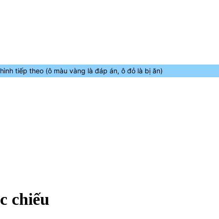
nh tiếp theo (ô màu vàng là đáp án, ô đỏ là bị ăn)
c chiếu