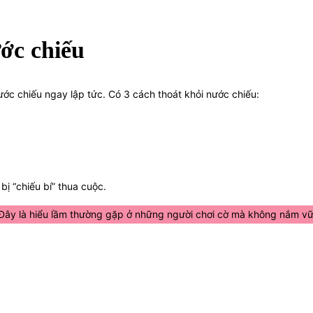
ước chiếu
 nước chiếu ngay lập tức. Có 3 cách thoát khỏi nước chiếu:
 bị “chiếu bí” thua cuộc.
. Đây là hiểu lầm thường gặp ở những người chơi cờ mà không nắm vững