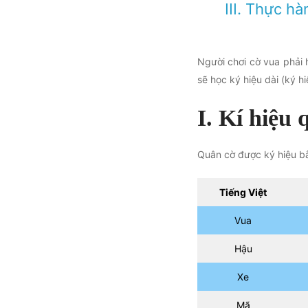
III. Thực h
Người chơi cờ vua phải h
sẽ học ký hiệu dài (ký hi
I. Kí hiệu 
Quân cờ được ký hiệu bằ
Tiếng Việt
Vua
Hậu
Xe
Mã