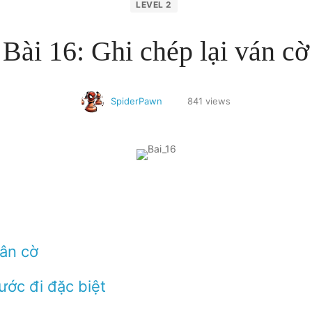
LEVEL 2
Bài 16: Ghi chép lại ván cờ
SpiderPawn
841 views
uân cờ
nước đi đặc biệt