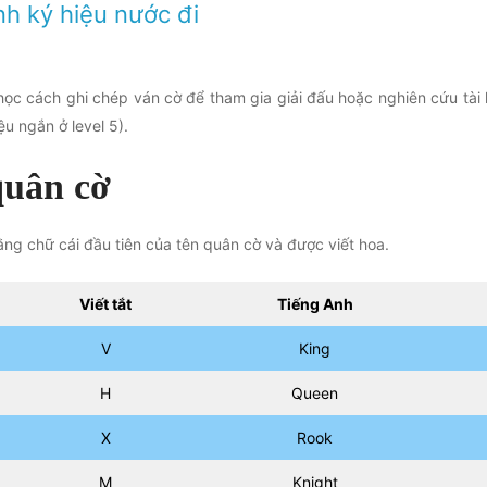
ành ký hiệu nước đi
ọc cách ghi chép ván cờ để tham gia giải đấu hoặc nghiên cứu tài l
ệu ngắn ở level 5).
quân cờ
ng chữ cái đầu tiên của tên quân cờ và được viết hoa.
Viết tắt
Tiếng Anh
V
King
H
Queen
X
Rook
M
Knight