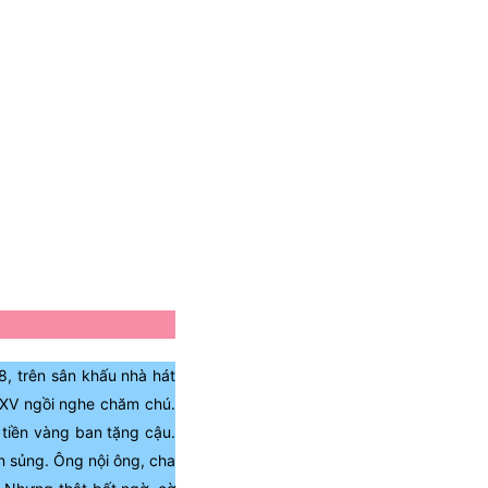
8, trên sân khấu nhà hát
s XV ngồi nghe chăm chú.
 tiền vàng ban tặng cậu.
n sủng. Ông nội ông, cha