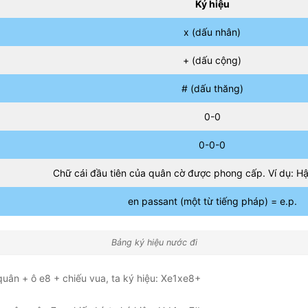
Ký hiệu
x (dấu nhân)
+ (dấu cộng)
# (dấu thăng)
0-0
0-0-0
Chữ cái đầu tiên của quân cờ được phong cấp. Ví dụ: H
en passant (một từ tiếng pháp) = e.p.
Bảng ký hiệu nước đi
 quân + ô e8 + chiếu vua, ta ký hiệu: Xe1xe8+