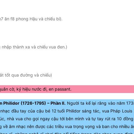
e7 ăn f8 phong Hậu và chiếu bí).
 nhập thành xa và chiếu vua đen.)
ắt tốt qua đường và chiếu)
uân cờ, ký hiệu nước đi, en passant.
 Philidor (1726-1795) – Phần II.
Người ta kể lại rằng vào năm 173
nhạc đầu tay của cậu bé 12 tuổi Philidor sáng tác, vua Pháp Loui
úc, nhà vua cho gọi ngay cậu tới bên mình và tự tay rút ra 10 đồng
ếng về âm nhạc nên được các triều vua trọng vọng và ban cho nhiều â