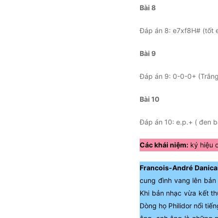
Bài 8
Đáp án 8: e7xf8H# (tốt 
Bài 9
Đáp án 9: 0-0-0+ (Trắng
Bài 10
Đáp án 10: e.p.+ ( đen b
Các khái niệm:
ký hiệu q
Francois-André Danican
cung đình vang lên bản 
Khi bản nhạc vừa kết th
Dòng họ Philidor nổi ti