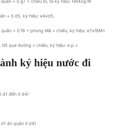
 quân + ô g7 + chiếu bí, ta ký hiệu: Hd4xg7#.
uân + ô d5, ký hiệu: e4xd5.
ăn quân + ô f8 + phong Mã + chiếu, ký hiệu: e7xf8M+
t tốt qua đường + chiếu, ký hiệu: e.p.+
hành ký hiệu nước đi
ô d1 đến ô d4)
 d1 ăn quân ở d4)