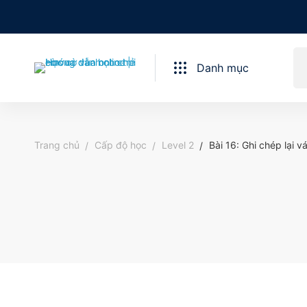
Danh mục
Trang chủ
Cấp độ học
Level 2
Bài 16: Ghi chép lại v