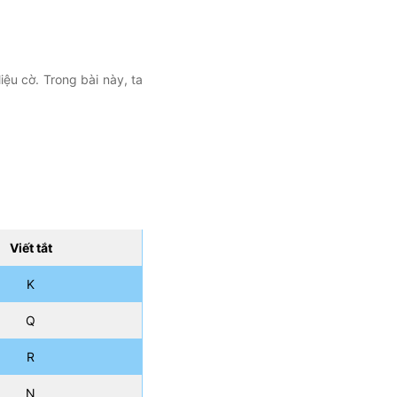
iệu cờ. Trong bài này, ta
Viết tắt
K
Q
R
N