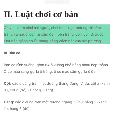
II. Luật chơi cơ bản
Cờ vua là trò chơi hai người, chơi theo lượt, một người cầm
trắng và người còn lại cầm đen, bên trắng luôn luôn đi trước.
Một bên giành chiến thắng bằng cách bắt vua đối phương.
III. Bàn cờ
Bàn cờ hình vuông, gồm 64 ô vuông nhỏ bằng nhau hợp thành.
Ô có màu sáng gọi là ô trắng, ô có màu sẫm gọi là ô đen.
Cột:
các ô cùng trên một đường thẳng đứng. Ví dụ: cột a (xanh
lá), cột d (đỏ) và cột g (vàng).
Hàng:
các ô cùng trên một đường ngang. Ví dụ: hàng 2 (xanh
lá), hàng 5 (đỏ).