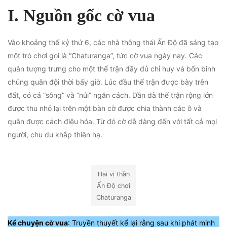
I. Nguồn gốc cờ vua
Vào khoảng thế kỷ thứ 6, các nhà thông thái Ấn Độ đã sáng tạo
một trò chơi gọi là “Chaturanga”, tức cờ vua ngày nay. Các
quân tượng trưng cho một thế trận đầy đủ chỉ huy và bốn binh
chủng quân đội thời bấy giờ. Lúc đầu thế trận được bày trên
đất, có cả “sông” và “núi” ngăn cách. Dần dà thế trận rộng lớn
được thu nhỏ lại trên một bàn cờ được chia thành các ô và
quân được cách điệu hóa. Từ đó cờ dễ dàng đến với tất cả mọi
người, chu du khắp thiên hạ.
Hai vị thần
Ấn Độ chơi
Chaturanga
Kể chuyện cờ vua
: Truyền thuyết kể lại rằng sau khi phát minh