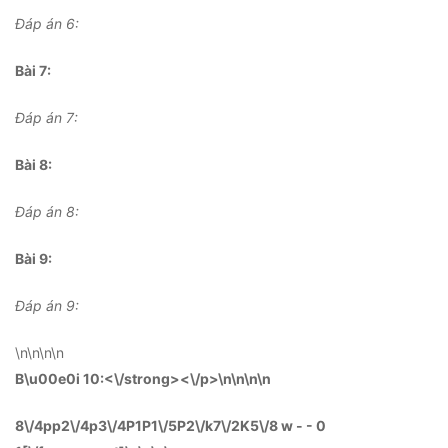
Đáp án 6:
Bài 7:
Đáp án 7:
Bài 8:
Đáp án 8:
Bài 9:
Đáp án 9:
\n
\n\n
\n
B\u00e0i 10:<\/strong><\/p>\n
\n\n
\n
8\/4pp2\/4p3\/4P1P1\/5P2\/k7\/2K5\/8 w - - 0