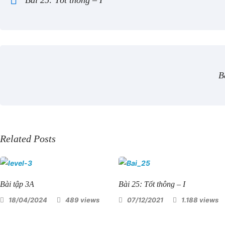
Bài 25: Tốt thông – I
B
Related Posts
Bài tập 3A
Bài 25: Tốt thông – I
18/04/2024
489 views
07/12/2021
1.188 views