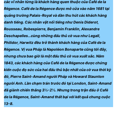
các vĩ nhân từng là khách hàng quen thuộc của Café de la
Régence. Café de la Régence được mở cửa vào năm 1681 tại
quảng trường Palais-Royal và dần thu hút các khách hàng
danh tiếng. Các nhân vật nổi tiếng như Denis Diderot,
Rousseau, Robespierre, Benjamin Franklin, Alexandre
Deschapelles…cùng những đấu thủ cờ vua như Legall,
Philidor, Harwitz đều trở thành khách hàng của Café de la
Régence. Vị vua Pháp là Napoléon Bonaparte cũng tới đây,
nhưng chưa bao giờ là một đấu thủ cờ vua xuất sắc. Năm
1843, các khách hàng của Café de la Régence được chứng
kiến cuộc đọ sức của hai đấu thủ bậc nhất của cờ vua thời kỳ
đó, Pierre Saint-Amand người Pháp và Howard Staunton
người Anh. Lần chạm trán trước đó tại London, Saint-Amand
đã giành chiến thắng 3½-2½. Nhưng trong trận đấu ở Café
de la Régence, Saint-Amand thất bại với kết quả chung cuộc
13-8.