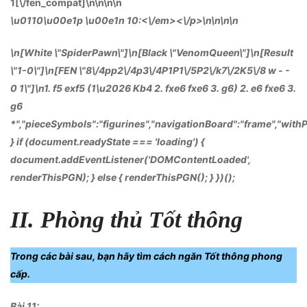
1[\/fen_compat]\n
\n\n
\n
\u0110\u00e1p \u00e1n 10:<\/em><\/p>\n
\n\n
\n
\n[White \"SpiderPawn\"]\n[Black \"VenomQueen\"]\n[Result
\"1-0\"]\n[FEN \"8\/4pp2\/4p3\/4P1P1\/5P2\/k7\/2K5\/8 w - -
0 1\"]\n1. f5 exf5 (1\u2026 Kb4 2. fxe6 fxe6 3. g6) 2. e6 fxe6 3.
g6
*","pieceSymbols":"figurines","navigationBoard":"frame","with
} if (document.readyState === 'loading') {
document.addEventListener('DOMContentLoaded',
renderThisPGN); } else { renderThisPGN(); } })();
II. Phòng thủ Tốt thông
Trong các bài sau, bạn hãy tìm cách ngăn Tốt thông phong
cấp.
Bài 11: